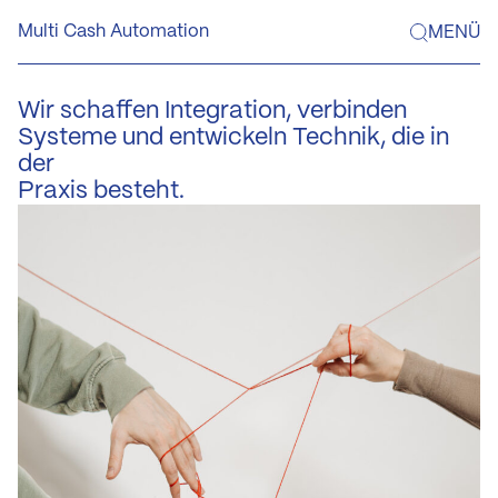
Skip
Multi Cash Automation
MENÜ
to
content
Wir
schaffen
Integration,
verbinden
Systeme
und
entwickeln
Technik,
die
in
der
Praxis
besteht.