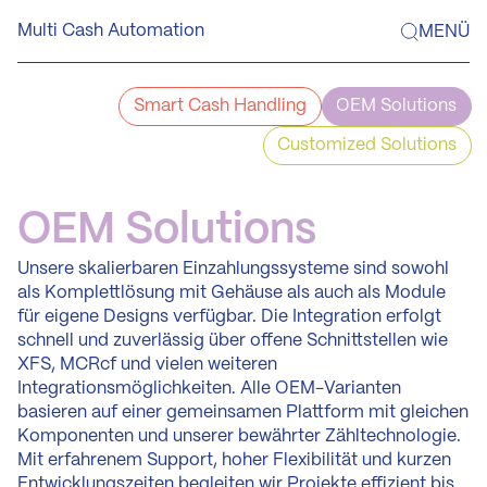
Skip
Multi Cash Automation
MENÜ
to
content
Smart Cash Handling
OEM Solutions
Customized Solutions
OEM
Solutions
Unsere skalierbaren Einzahlungssysteme sind sowohl
als Komplettlösung mit Gehäuse als auch als Module
für eigene Designs verfügbar. Die Integration erfolgt
schnell und zuverlässig über offene Schnittstellen wie
XFS, MCRcf und vielen weiteren
Integrationsmöglichkeiten. Alle OEM-Varianten
basieren auf einer gemeinsamen Plattform mit gleichen
Komponenten und unserer bewährter Zähltechnologie.
Mit erfahrenem Support, hoher Flexibilität und kurzen
Entwicklungszeiten begleiten wir Projekte effizient bis