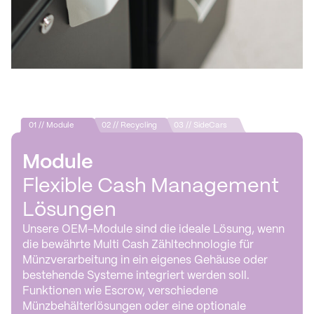
01 // Module
02 // Recycling
03 // SideCars
Module
Flexible Cash Management
Lösungen
Unsere OEM-Module sind die ideale Lösung, wenn
die bewährte Multi Cash Zähltechnologie für
Münzverarbeitung in ein eigenes Gehäuse oder
bestehende Systeme integriert werden soll.
Funktionen wie Escrow, verschiedene
Münzbehälterlösungen oder eine optionale