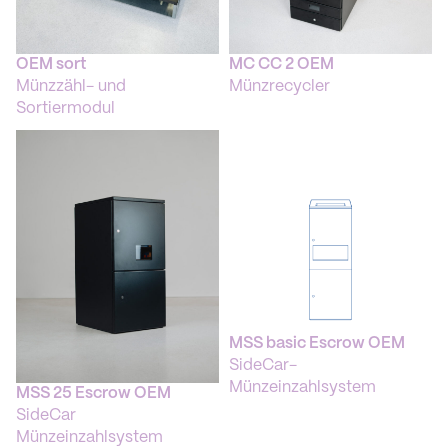
OEM sort
MC CC 2 OEM
Münzzähl- und
Münzrecycler
Sortiermodul
MSS basic Escrow OEM
SideCar-
Münzeinzahlsystem
MSS 25 Escrow OEM
SideCar
Münzeinzahlsystem