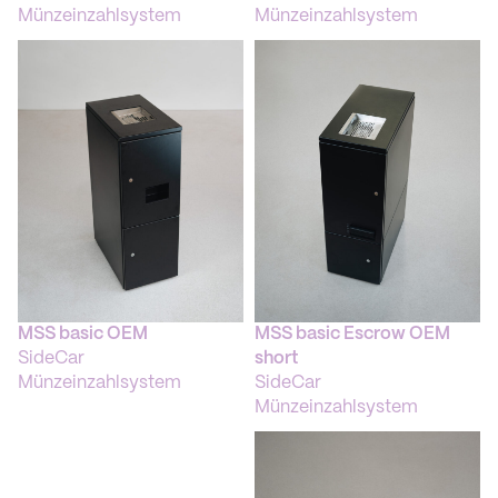
Münzeinzahlsystem
Münzeinzahlsystem
MSS basic OEM
MSS basic Escrow OEM
SideCar
short
Münzeinzahlsystem
SideCar
Münzeinzahlsystem