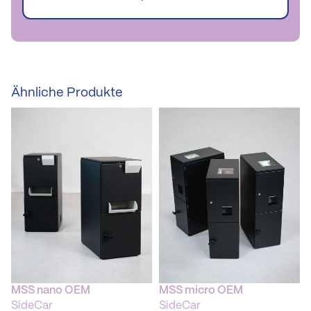
Ähnliche Produkte
MSS nano OEM
MSS micro OEM
SideCar
SideCar